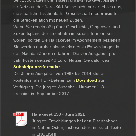
Seit 1990 bauten die Israel Railways (Rakevet Jisrael)
ihr Netz auf der Nord-Süd-Achse nicht nur erheblich aus,
die staatliche Eischenbahn-Gesellschaft modernisierte
die Strecken auch mit neuen Zügen.
Wenn Sie regelmäßig über Geschichte, Gegenwart und
Zukunftspläne der Eisenbahn in Israel informiert sein
wollen, sollten Sie HaRakevet im Abonnement beziehen.
Sie werden darüber hinaus einiges zu Entwicklungen in
den Nachbarländern erfahren. Die vier Ausgaben pro
Jahr kosten derzeit 40 Euro. Nutzen Sie dafür das
Subskriptionsformular
.
Die älteren Ausgaben von 1989 bis 2014 stehen
kostenlos als PDF-Dateien zum
Download
zur
Verfügung. Die jüngste Ausgabe - Nummer 118 -
erschien im September 2017:
Harakevet 133 - Juni 2021
Jüngste Entwicklungen bei den Eisenbahnen
im Nahen Osten, insbesondere in Israel. Texte
in ENGLISH!