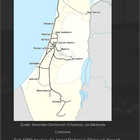
Quelle: Maximilian Dörrbecker (Chumwa), via Wikimedia
Commons