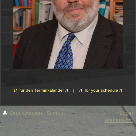
!!
für den Terminkalender
!! | !!
for your schedule
!!
Druckversion
|
Sitemap
Login
Webansicht