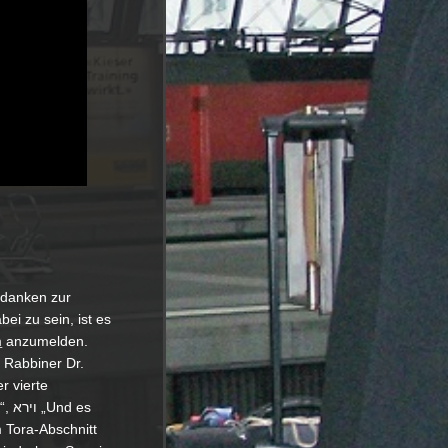
edanken zur
ei zu sein, ist es
m
anzumelden.
Rabbiner Dr.
r vierte
 es
 Tora-Abschnitt