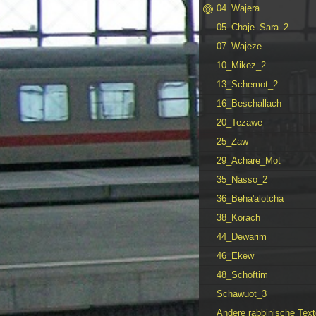
04_Wajera
05_Chaje_Sara_2
07_Wajeze
10_Mikez_2
13_Schemot_2
16_Beschallach
20_Tezawe
25_Zaw
29_Achare_Mot
35_Nasso_2
36_Beha'alotcha
38_Korach
44_Dewarim
46_Ekew
48_Schoftim
Schawuot_3
Andere rabbinische Text